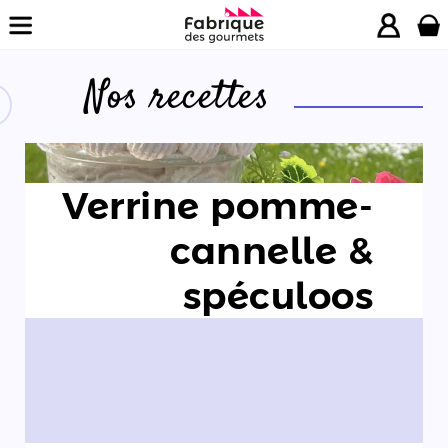
Nos recettes
La
Verrine pomme-
boutique
cannelle &
Nos
spéculoos
promotions
Nos
ateliers
Nos
recettes