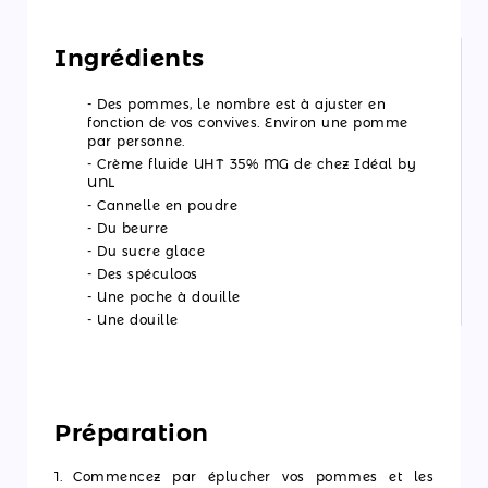
Nos
Ingrédients
actualités
- Des pommes, le nombre est à ajuster en
Découvrir
fonction de vos convives. Environ une pomme
par personne.
les
- Crème fluide UHT 35% MG de chez Idéal by
UNL
ateliers
- Cannelle en poudre
Qui
- Du beurre
- Du sucre glace
sommes-
- Des spéculoos
nous ?
- Une poche à douille
- Une douille
Contactez-
nous
Préparation
1. Commencez par éplucher vos pommes et les