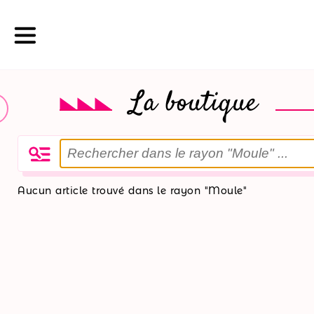
La boutique
La
boutique
Nos
Aucun article trouvé dans le rayon "Moule"
promotions
Nos
ateliers