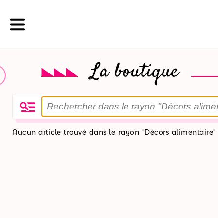
La boutique
La
boutique
Nos
Aucun article trouvé dans le rayon "Décors alimentaire"
promotions
Nos
ateliers