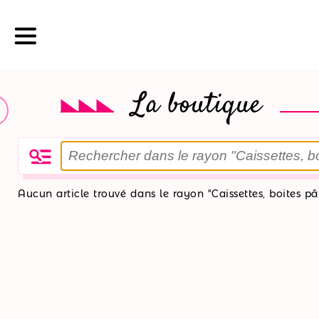
La boutique
La
boutique
Nos
Aucun article trouvé dans le rayon "Caissettes, boites pât
promotions
Nos
ateliers