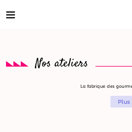
La
Nos ateliers
boutique
Nos
La fabrique des gourmet
promotions
Plus
Nos
ateliers