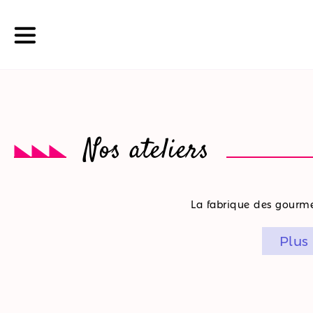
La
Nos ateliers
boutique
Nos
La fabrique des gourmet
promotions
Plus
Nos
ateliers