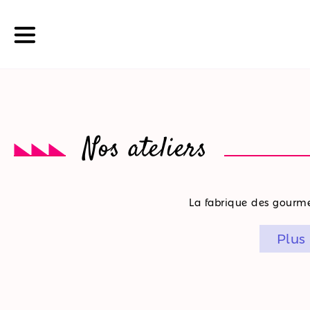
La
Nos ateliers
boutique
Nos
La fabrique des gourmet
promotions
Plus
Nos
ateliers