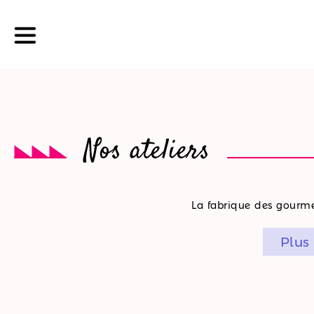
La
Nos ateliers
boutique
Nos
La fabrique des gourmet
promotions
Plus
Nos
ateliers