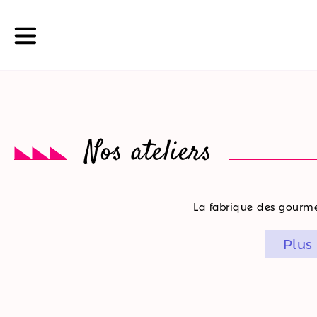
La
Nos ateliers
boutique
Nos
La fabrique des gourmet
promotions
Plus
Nos
ateliers