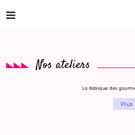
La
Nos ateliers
boutique
Nos
La fabrique des gourmet
promotions
Plus
Nos
ateliers