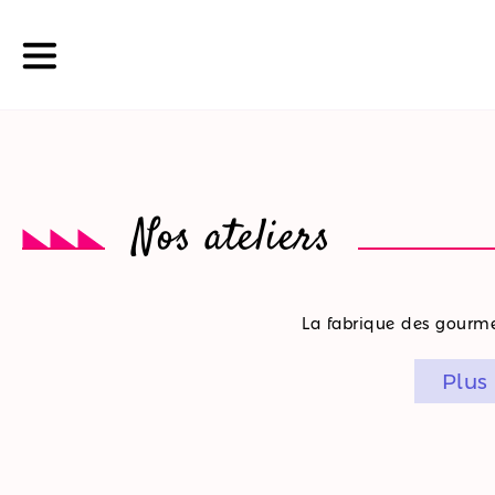
La
Nos ateliers
boutique
Nos
La fabrique des gourmet
promotions
Plus
Nos
ateliers