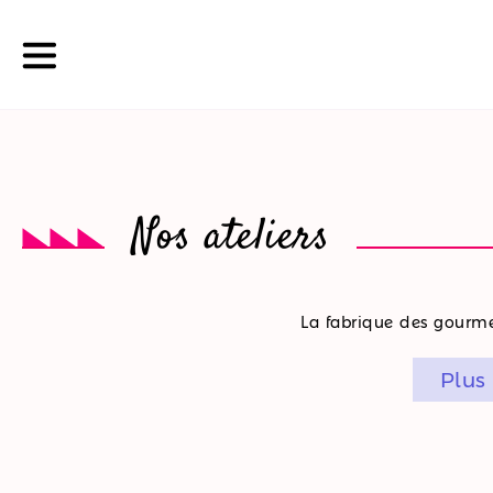
La
Nos ateliers
boutique
Nos
La fabrique des gourmet
promotions
Plus
Nos
ateliers