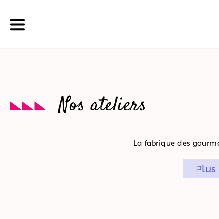
La
Nos ateliers
boutique
Nos
La fabrique des gourmet
promotions
Plus
Nos
ateliers