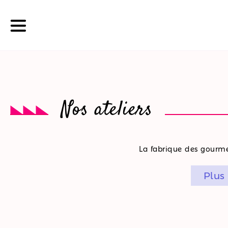
La
Nos ateliers
boutique
Nos
La fabrique des gourmet
promotions
Plus
Nos
ateliers