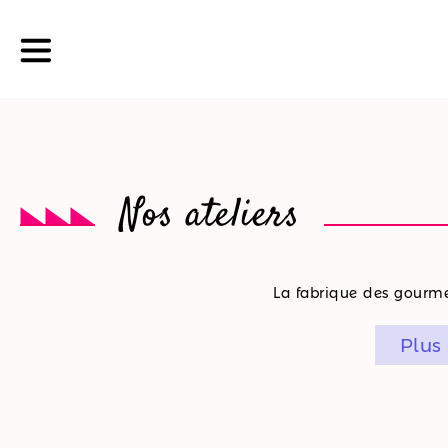
La
Nos ateliers
boutique
Nos
La fabrique des gourmet
promotions
Plus
Nos
ateliers