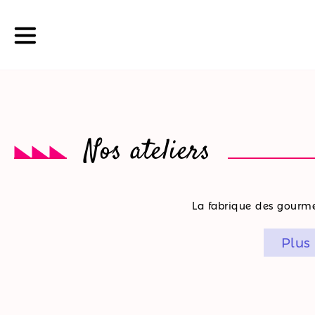
La
Nos ateliers
boutique
Nos
La fabrique des gourmet
promotions
Plus
Nos
ateliers