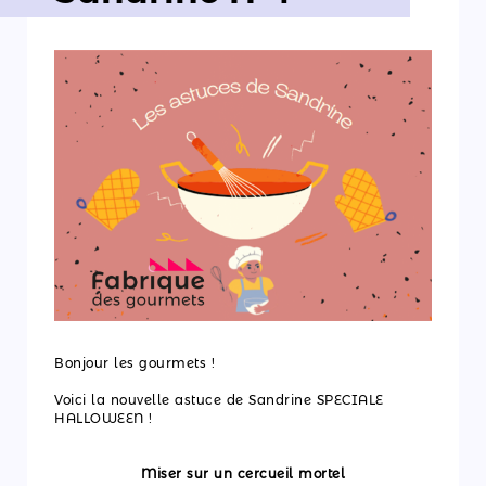
Nos
actualités
Découvrir
les
ateliers
Qui
sommes-
nous ?
Contactez-
Bonjour les gourmets !
nous
Voici la nouvelle astuce de Sandrine SPECIALE
HALLOWEEN !
Miser sur un cercueil mortel