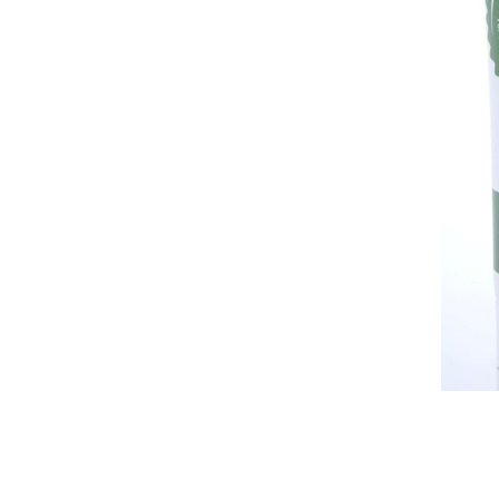
Nos
recettes
Nos
actualités
Découvrir
les
ateliers
Qui
sommes-
nous ?
Contactez-
nous