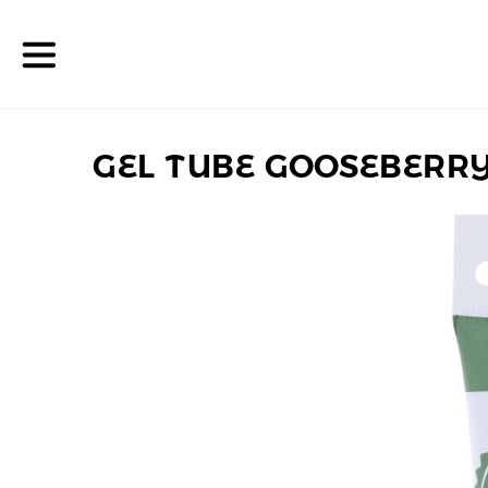
GEL TUBE GOOSEBERRY
La
boutique
Nos
promotions
Nos
ateliers