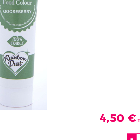
4,
50
€
T
-